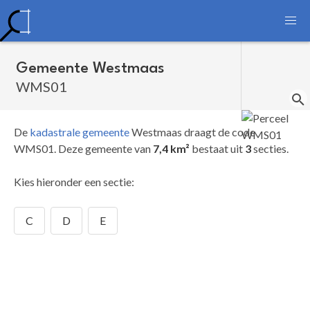
Gemeente Westmaas
WMS01
De
kadastrale gemeente
Westmaas draagt de code
WMS01.
Deze gemeente van
7,4 km²
bestaat uit
3
secties.
Kies hieronder een sectie:
C
D
E