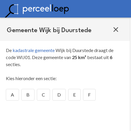
Gemeente Wijk bij Duurstede
De
kadastrale gemeente
Wijk bij Duurstede draagt de
code WIJ01.
Deze gemeente van
25 km²
bestaat uit
6
secties.
Kies hieronder een sectie:
A
B
C
D
E
F