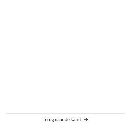
Gemeente Werkhoven
Details
WHV00
Terug naar de kaart