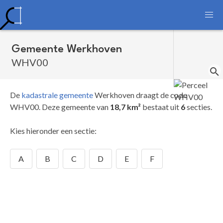
Gemeente Werkhoven
WHV00
De
kadastrale gemeente
Werkhoven draagt de code
WHV00.
Deze gemeente van
18,7 km²
bestaat uit
6
secties.
Kies hieronder een sectie:
A
B
C
D
E
F