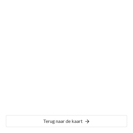
Gemeente Wijhe
Details
WHE00
Terug naar de kaart