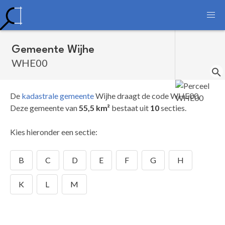
Gemeente Wijhe
WHE00
De
kadastrale gemeente
Wijhe draagt de code WHE00.
Deze gemeente van
55,5 km²
bestaat uit
10
secties.
Kies hieronder een sectie:
B
C
D
E
F
G
H
K
L
M