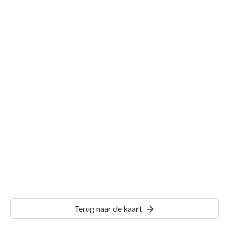
Gemeente Woerden
Details
WDN01
Terug naar de kaart