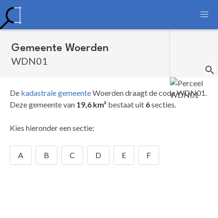
Gemeente Woerden
WDN01
De
kadastrale gemeente
Woerden draagt de code WDN01.
Deze gemeente van
19,6 km²
bestaat uit
6
secties.
Kies hieronder een sectie:
A
B
C
D
E
F