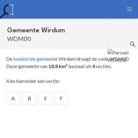
Gemeente Wirdum
WDM00
De
kadastrale gemeente
Wirdum draagt de code WDM00.
Deze gemeente van
18,8 km²
bestaat uit
4
secties.
Kies hieronder een sectie:
A
B
E
F