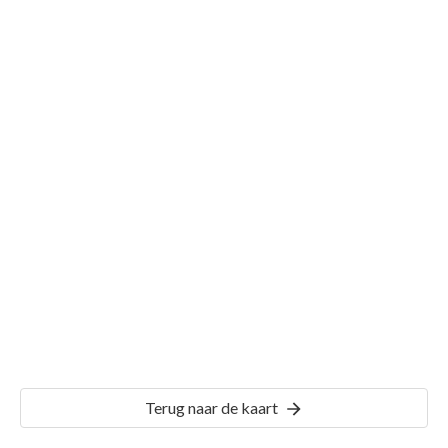
Gemeente Wirdum
Details
WDM00
Terug naar de kaart