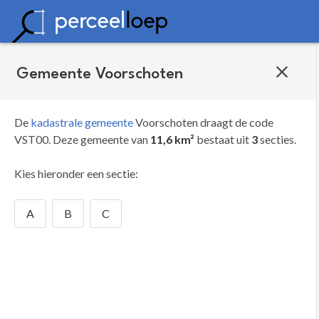
Gemeente Voorschoten
De
kadastrale gemeente
Voorschoten draagt de code
VST00.
Deze gemeente van
11,6 km²
bestaat uit
3
secties.
Kies hieronder een sectie:
A
B
C