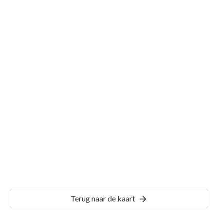
Gemeente Vierpolders
Details
VPD00
Terug naar de kaart