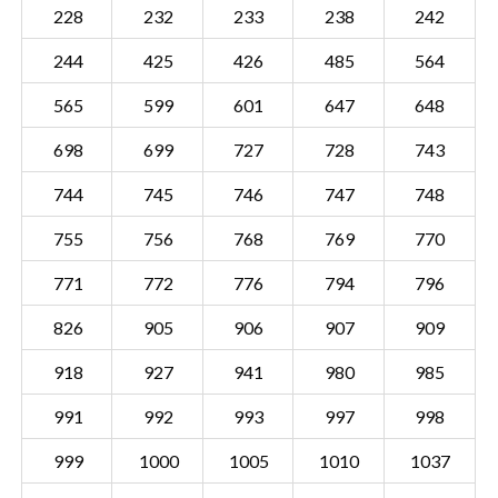
228
232
233
238
242
244
425
426
485
564
565
599
601
647
648
698
699
727
728
743
744
745
746
747
748
755
756
768
769
770
771
772
776
794
796
826
905
906
907
909
918
927
941
980
985
Sectie VEL01 G
Details
991
992
993
997
998
Gemeente Velp Gelderland
999
1000
1005
1010
1037