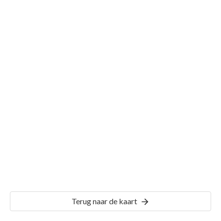
Gemeente Voorburg
Details
VBG01
Terug naar de kaart