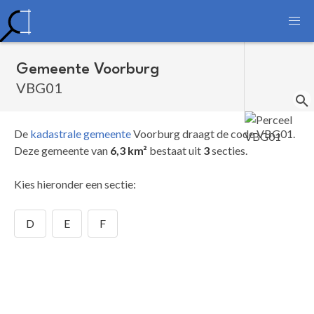
Gemeente Voorburg
VBG01
De
kadastrale gemeente
Voorburg draagt de code VBG01.
Deze gemeente van
6,3 km²
bestaat uit
3
secties.
Kies hieronder een sectie:
D
E
F