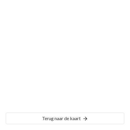
Gemeente Uithuizermeeden
Details
UHZ02
Terug naar de kaart