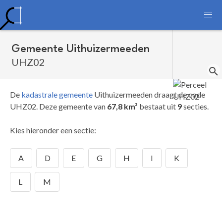
Gemeente Uithuizermeeden
UHZ02
De
kadastrale gemeente
Uithuizermeeden draagt de code
UHZ02.
Deze gemeente van
67,8 km²
bestaat uit
9
secties.
Kies hieronder een sectie:
A
D
E
G
H
I
K
L
M