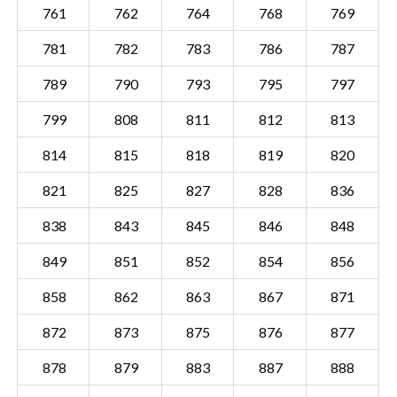
761
762
764
768
769
781
782
783
786
787
789
790
793
795
797
799
808
811
812
813
814
815
818
819
820
821
825
827
828
836
838
843
845
846
848
849
851
852
854
856
858
862
863
867
871
Sectie SWK01 D
Details
872
873
875
876
877
Gemeente Steenwijk
878
879
883
887
888