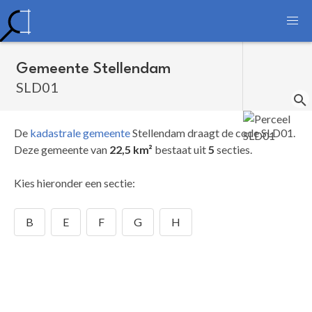
Gemeente Stellendam
SLD01
De
kadastrale gemeente
Stellendam draagt de code SLD01.
Deze gemeente van
22,5 km²
bestaat uit
5
secties.
Kies hieronder een sectie:
B
E
F
G
H