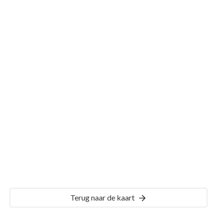
Gemeente Stellendam
Details
SLD01
Terug naar de kaart