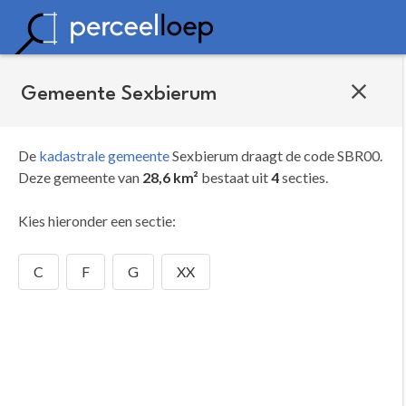
Gemeente Sexbierum
De
kadastrale gemeente
Sexbierum draagt de code SBR00.
Deze gemeente van
28,6 km²
bestaat uit
4
secties.
Kies hieronder een sectie:
C
F
G
XX