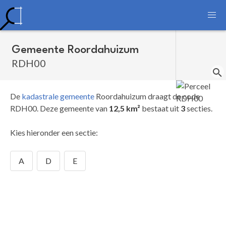
Gemeente Roordahuizum
RDH00
De
kadastrale gemeente
Roordahuizum draagt de code
RDH00.
Deze gemeente van
12,5 km²
bestaat uit
3
secties.
Kies hieronder een sectie:
A
D
E