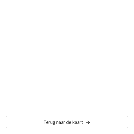
Gemeente Roordahuizum
Details
RDH00
Terug naar de kaart