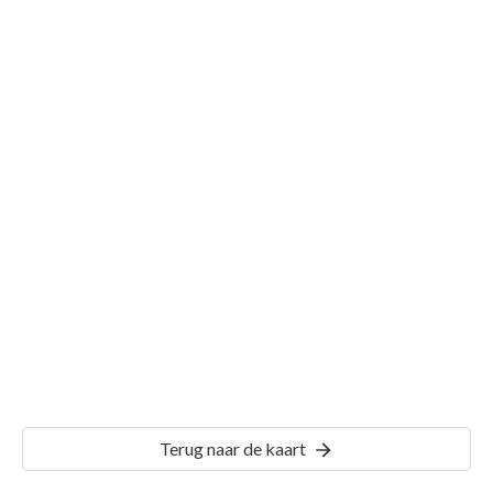
Gemeente Puttershoek
Details
PTH01
Terug naar de kaart