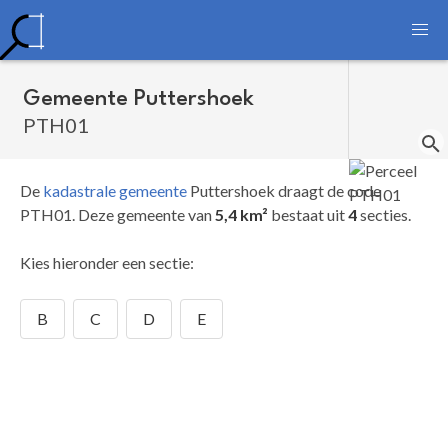
Gemeente Puttershoek
PTH01
De
kadastrale gemeente
Puttershoek draagt de code
PTH01.
Deze gemeente van
5,4 km²
bestaat uit
4
secties.
Kies hieronder een sectie:
B
C
D
E