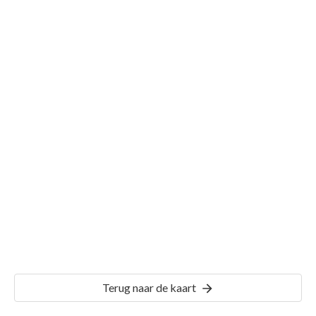
Gemeente Philippine
Details
PLP00
Terug naar de kaart