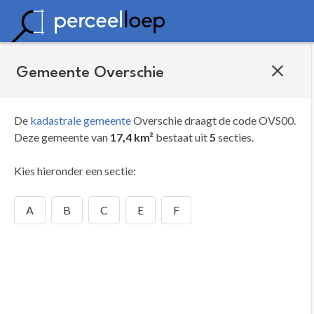
Gemeente Overschie
De
kadastrale gemeente
Overschie draagt de code OVS00.
Deze gemeente van
17,4 km²
bestaat uit
5
secties.
Kies hieronder een sectie:
A
B
C
E
F