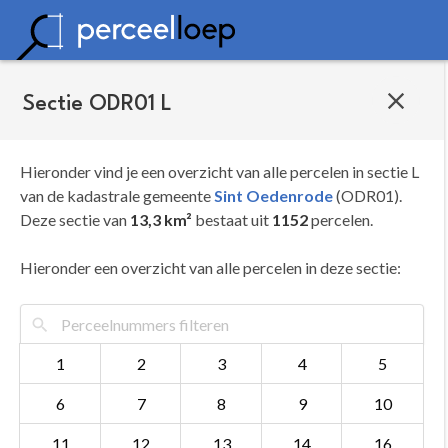
Sectie ODR01 L
Hieronder vind je een overzicht van alle percelen in sectie L
van de kadastrale gemeente
Sint Oedenrode
(ODR01).
Deze sectie van
13,3 km²
bestaat uit
1152
percelen.
Hieronder een overzicht van alle percelen in deze sectie:
1
2
3
4
5
6
7
8
9
10
11
12
13
14
16