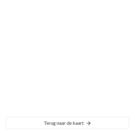
Sectie ODR01 A
Details
Gemeente Sint Oedenrode
Terug naar de kaart