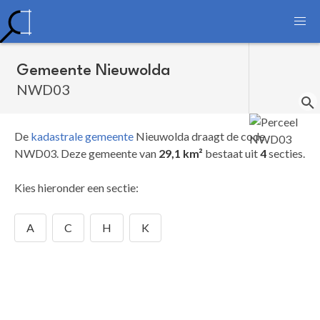
Gemeente Nieuwolda
NWD03
De
kadastrale gemeente
Nieuwolda draagt de code
NWD03.
Deze gemeente van
29,1 km²
bestaat uit
4
secties.
Kies hieronder een sectie:
A
C
H
K