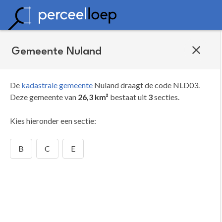
Gemeente Nuland
De
kadastrale gemeente
Nuland draagt de code NLD03.
Deze gemeente van
26,3 km²
bestaat uit
3
secties.
Kies hieronder een sectie:
B
C
E