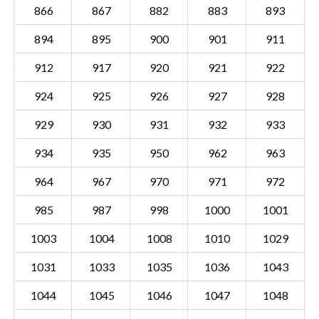
866
867
882
883
893
894
895
900
901
911
912
917
920
921
922
924
925
926
927
928
929
930
931
932
933
934
935
950
962
963
964
967
970
971
972
985
987
998
1000
1001
1003
1004
1008
1010
1029
Sectie NDA00 B
Details
1031
1033
1035
1036
1043
Gemeente Nederasselt
1044
1045
1046
1047
1048