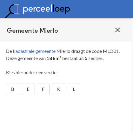
Gemeente Mierlo
De
kadastrale gemeente
Mierlo draagt de code MLO01.
Deze gemeente van
18 km²
bestaat uit
5
secties.
Kies hieronder een sectie:
B
E
F
K
L