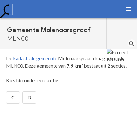
Gemeente Molenaarsgraaf
MLN00
De
kadastrale gemeente
Molenaarsgraaf draagt de code
MLN00.
Deze gemeente van
7,9 km²
bestaat uit
2
secties.
Kies hieronder een sectie:
C
D