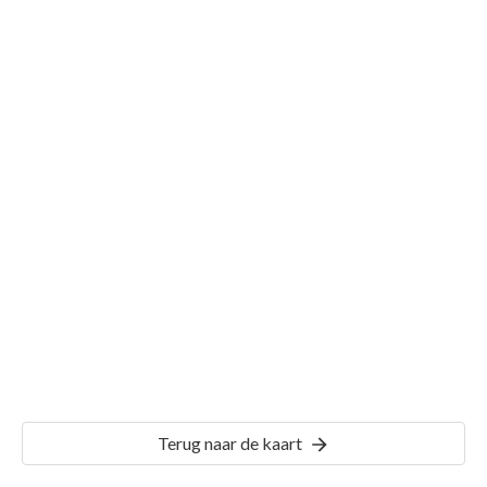
Gemeente Molenaarsgraaf
Details
MLN00
Terug naar de kaart