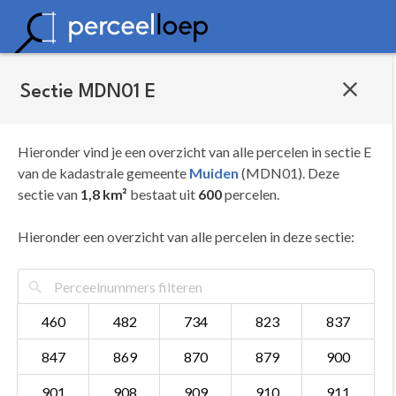
Sectie MDN01 E
Hieronder vind je een overzicht van alle percelen in sectie E
van de kadastrale gemeente
Muiden
(MDN01). Deze
sectie van
1,8 km²
bestaat uit
600
percelen.
Hieronder een overzicht van alle percelen in deze sectie:
460
482
734
823
837
847
869
870
879
900
901
908
909
910
911