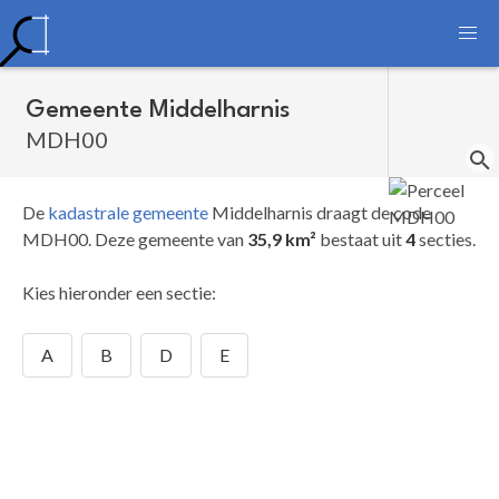
Gemeente Middelharnis
MDH00
De
kadastrale gemeente
Middelharnis draagt de code
MDH00.
Deze gemeente van
35,9 km²
bestaat uit
4
secties.
Kies hieronder een sectie:
A
B
D
E