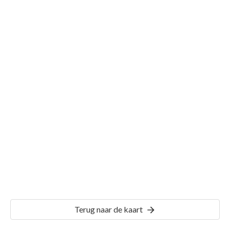
Gemeente Middelharnis
Details
MDH00
Terug naar de kaart