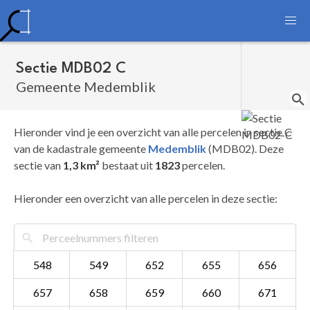
Sectie MDB02 C
Gemeente Medemblik
Hieronder vind je een overzicht van alle percelen in sectie C
van de kadastrale gemeente
Medemblik
(MDB02). Deze
sectie van
1,3 km²
bestaat uit
1823
percelen.
Hieronder een overzicht van alle percelen in deze sectie:
548
549
652
655
656
657
658
659
660
671