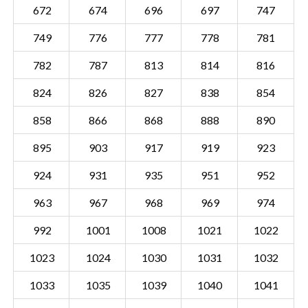
672
674
696
697
747
749
776
777
778
781
782
787
813
814
816
824
826
827
838
854
858
866
868
888
890
895
903
917
919
923
924
931
935
951
952
963
967
968
969
974
992
1001
1008
1021
1022
Sectie MDB02 C
Details
1023
1024
1030
1031
1032
Gemeente Medemblik
1033
1035
1039
1040
1041