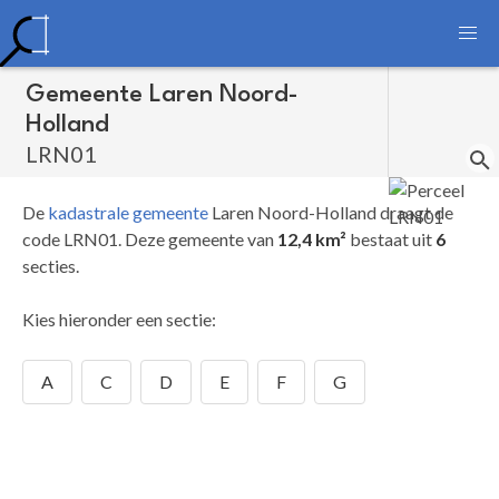
Gemeente Laren Noord-
Holland
LRN01
De
kadastrale gemeente
Laren Noord-Holland draagt de
code LRN01.
Deze gemeente van
12,4 km²
bestaat uit
6
secties.
Kies hieronder een sectie:
A
C
D
E
F
G