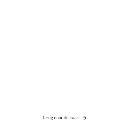
Gemeente Laren Noord-Holland
Details
LRN01
Terug naar de kaart