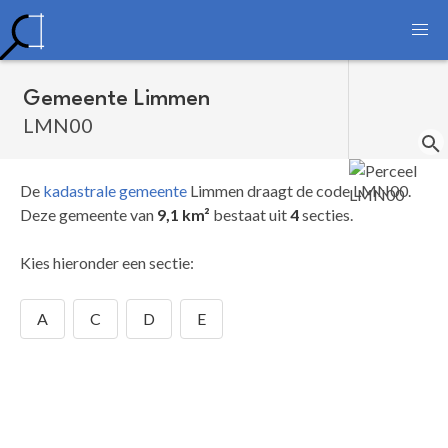
Gemeente Limmen
LMN00
De
kadastrale gemeente
Limmen draagt de code LMN00.
Deze gemeente van
9,1 km²
bestaat uit
4
secties.
Kies hieronder een sectie:
A
C
D
E