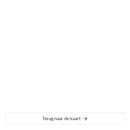
Gemeente Limmen
Details
LMN00
Terug naar de kaart