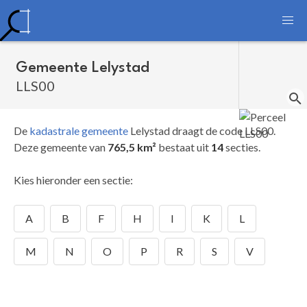
Gemeente Lelystad
LLS00
De
kadastrale gemeente
Lelystad draagt de code LLS00.
Deze gemeente van
765,5 km²
bestaat uit
14
secties.
Kies hieronder een sectie:
A
B
F
H
I
K
L
M
N
O
P
R
S
V