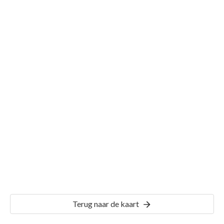
Gemeente Lelystad
Details
LLS00
Terug naar de kaart