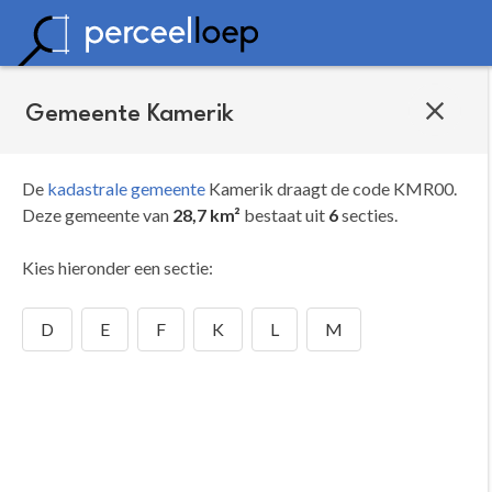
Gemeente Kamerik
De
kadastrale gemeente
Kamerik draagt de code KMR00.
Deze gemeente van
28,7 km²
bestaat uit
6
secties.
Kies hieronder een sectie:
D
E
F
K
L
M