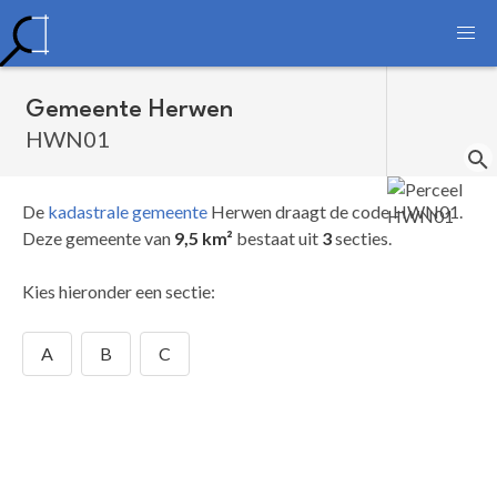
Gemeente Herwen
HWN01
De
kadastrale gemeente
Herwen draagt de code HWN01.
Deze gemeente van
9,5 km²
bestaat uit
3
secties.
Kies hieronder een sectie:
A
B
C