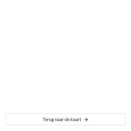
Gemeente Herwen
Details
HWN01
Terug naar de kaart