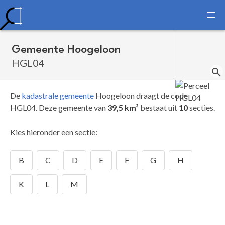
Gemeente Hoogeloon
HGL04
De
kadastrale gemeente
Hoogeloon draagt de code
HGL04.
Deze gemeente van
39,5 km²
bestaat uit
10
secties.
Kies hieronder een sectie:
B
C
D
E
F
G
H
K
L
M