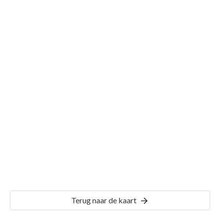
Gemeente Hoogeloon
Details
HGL04
Terug naar de kaart