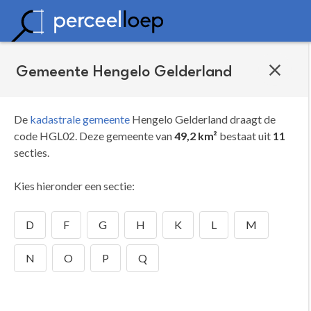
Gemeente Hengelo Gelderland
De
kadastrale gemeente
Hengelo Gelderland draagt de
code HGL02.
Deze gemeente van
49,2 km²
bestaat uit
11
secties.
Kies hieronder een sectie:
D
F
G
H
K
L
M
N
O
P
Q