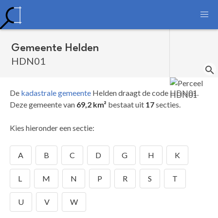
Gemeente Helden
HDN01
De
kadastrale gemeente
Helden draagt de code HDN01.
Deze gemeente van
69,2 km²
bestaat uit
17
secties.
Kies hieronder een sectie:
A
B
C
D
G
H
K
L
M
N
P
R
S
T
U
V
W