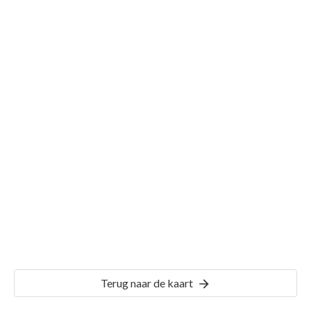
Gemeente Helden
Details
HDN01
Terug naar de kaart