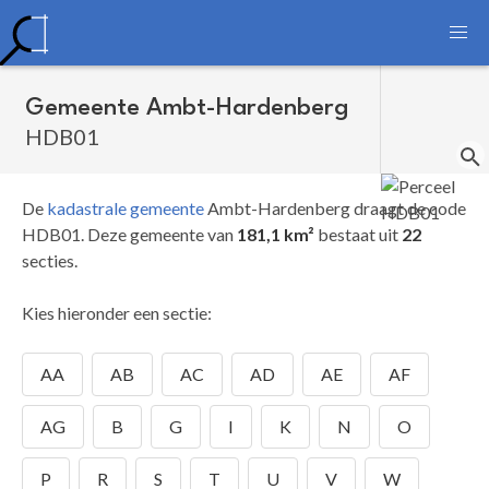
Gemeente Ambt-Hardenberg
HDB01
De
kadastrale gemeente
Ambt-Hardenberg draagt de code
HDB01.
Deze gemeente van
181,1 km²
bestaat uit
22
secties.
Kies hieronder een sectie:
AA
AB
AC
AD
AE
AF
AG
B
G
I
K
N
O
P
R
S
T
U
V
W