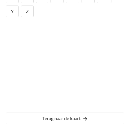
Y
Z
Gemeente Ambt-Hardenberg
Details
HDB01
Terug naar de kaart