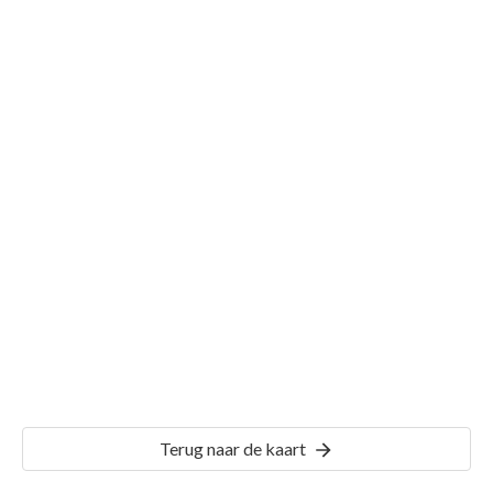
Gemeente 's-Gravenhage
Details
GVH49
Terug naar de kaart