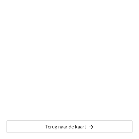
Gemeente 's-Gravenhage
Details
GVH47
Terug naar de kaart