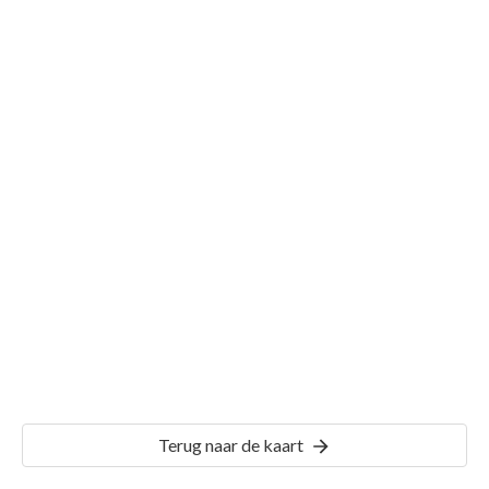
Gemeente 's-Gravenhage
Details
GVH39
Terug naar de kaart