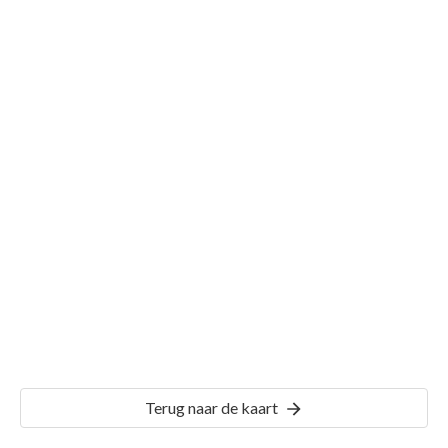
Gemeente 's-Gravenhage
Details
GVH31
Terug naar de kaart