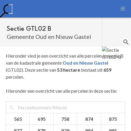
Sectie GTL02 B
Gemeente Oud en Nieuw Gastel
Hieronder vind je een overzicht van alle percelen in sectie B
van de kadastrale gemeente
Oud en Nieuw Gastel
(GTL02). Deze sectie van
53 hectare
bestaat uit
659
percelen.
Hieronder een overzicht van alle percelen in deze sectie:
565
695
758
874
875
877
878
879
884
885