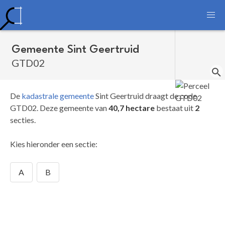
Gemeente Sint Geertruid
GTD02
De
kadastrale gemeente
Sint Geertruid draagt de code
GTD02.
Deze gemeente van
40,7 hectare
bestaat uit
2
secties.
Kies hieronder een sectie:
A
B