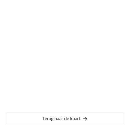
Gemeente Sint Geertruid
Details
GTD02
Terug naar de kaart