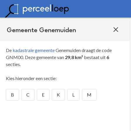
Gemeente Genemuiden
De
kadastrale gemeente
Genemuiden draagt de code
GNM00.
Deze gemeente van
29,8 km²
bestaat uit
6
secties.
Kies hieronder een sectie:
B
C
E
K
L
M