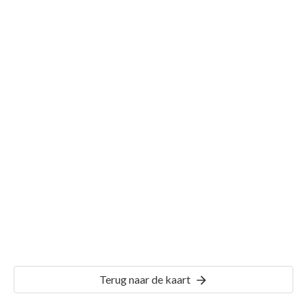
Gemeente Giethoorn
Details
GHN00
Terug naar de kaart