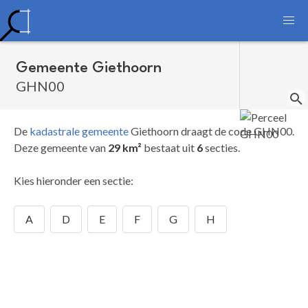
Gemeente Giethoorn
GHN00
De
kadastrale gemeente
Giethoorn draagt de code GHN00.
Deze gemeente van
29 km²
bestaat uit
6
secties.
Kies hieronder een sectie:
A
D
E
F
G
H