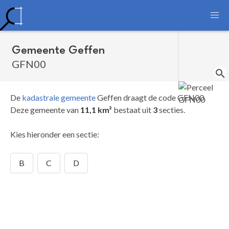
Gemeente Geffen
GFN00
De
kadastrale gemeente
Geffen draagt de code GFN00.
Deze gemeente van
11,1 km²
bestaat uit
3
secties.
Kies hieronder een sectie:
B
C
D