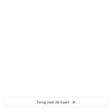
Gemeente Geffen
Details
GFN00
Terug naar de kaart