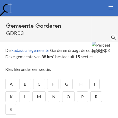
Gemeente Garderen
GDR03
De
kadastrale gemeente
Garderen draagt de code GDR03.
Deze gemeente van
88 km²
bestaat uit
15
secties.
Kies hieronder een sectie:
A
B
C
F
G
H
I
K
L
M
N
O
P
R
S