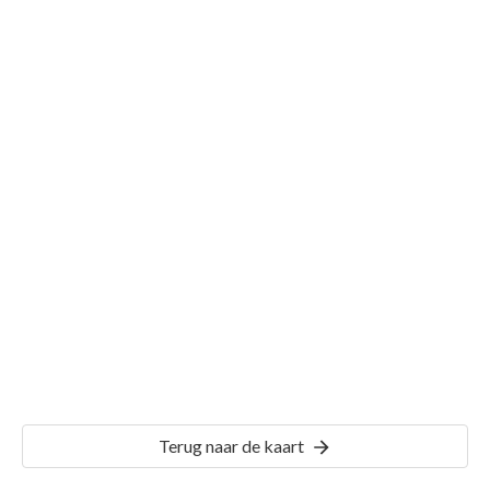
Gemeente Garderen
Details
GDR03
Terug naar de kaart