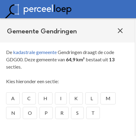
Gemeente Gendringen
De
kadastrale gemeente
Gendringen draagt de code
GDG00.
Deze gemeente van
64,9 km²
bestaat uit
13
secties.
Kies hieronder een sectie:
A
C
H
I
K
L
M
N
O
P
R
S
T