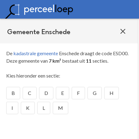
Gemeente Enschede
De
kadastrale gemeente
Enschede draagt de code ESD00.
Deze gemeente van
7 km²
bestaat uit
11
secties.
Kies hieronder een sectie:
B
C
D
E
F
G
H
I
K
L
M