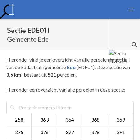
Sectie EDE01 I
Gemeente Ede
Hieronder vind je een overzicht van alle percelen in sectie I
van de kadastrale gemeente
Ede
(EDE01). Deze sectie van
3,6 km²
bestaat uit
521
percelen.
Hieronder een overzicht van alle percelen in deze sectie:
258
363
364
368
369
375
376
377
378
391